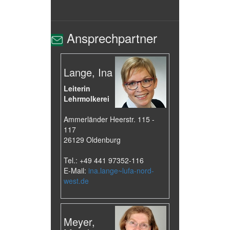
Ansprechpartner
Lange, Ina
Leiterin
Lehrmolkerei
Ammerländer Heerstr. 115 -
117
26129 Oldenburg
Tel.: +49 441 97352-116
E-Mail:
ina.lange~lufa-nord-
west.de
Meyer,