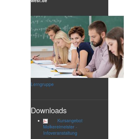
west.de
Lerngruppe
Downloads
Kursangebot
Molkereimeister -
Infoveranstaltung