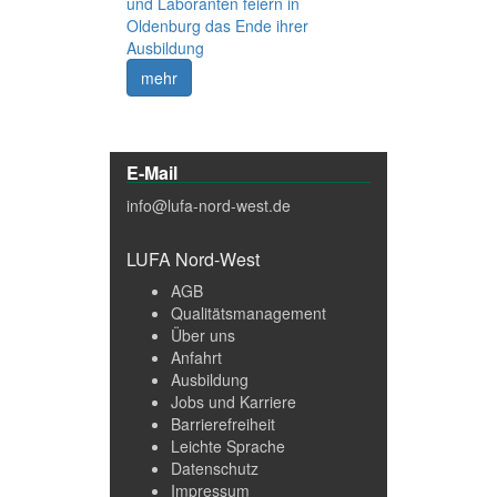
und Laboranten feiern in
Oldenburg das Ende ihrer
Ausbildung
mehr
E-Mail
info@lufa-nord-west.de
LUFA Nord-West
AGB
Qualitätsmanagement
Über uns
Anfahrt
Ausbildung
Jobs und Karriere
Barrierefreiheit
Leichte Sprache
Datenschutz
Impressum