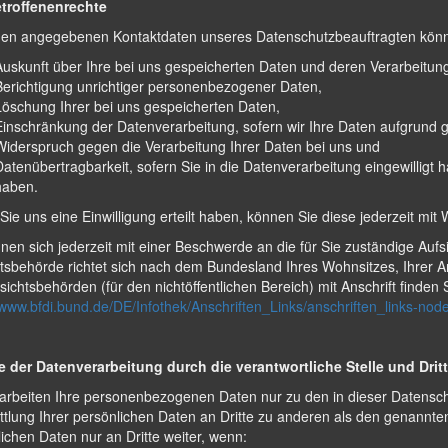
etroffenenrechte
den angegebenen Kontaktdaten unseres Datenschutzbeauftragten könne
Auskunft über Ihre bei uns gespeicherten Daten und deren Verarbeitun
Berichtigung unrichtiger personenbezogener Daten,
Löschung Ihrer bei uns gespeicherten Daten,
Einschränkung der Datenverarbeitung, sofern wir Ihre Daten aufgrund ge
Widerspruch gegen die Verarbeitung Ihrer Daten bei uns und
Datenübertragbarkeit, sofern Sie in die Datenverarbeitung eingewilligt
haben.
Sie uns eine Einwilligung erteilt haben, können Sie diese jederzeit mit 
nen sich jederzeit mit einer Beschwerde an die für Sie zuständige Auf
tsbehörde richtet sich nach dem Bundesland Ihres Wohnsitzes, Ihrer A
sichtsbehörden (für den nichtöffentlichen Bereich) mit Anschrift finden 
/www.bfdi.bund.de/DE/Infothek/Anschriften_Links/anschriften_links-nod
 der Datenverarbeitung durch die verantwortliche Stelle und Drit
rarbeiten Ihre personenbezogenen Daten nur zu den in dieser Datens
tlung Ihrer persönlichen Daten an Dritte zu anderen als den genannten
ichen Daten nur an Dritte weiter, wenn: