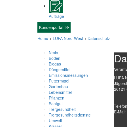
Aufträge
Kundenportal
Home
>
LUFA Nord-West
>
Datenschutz
Nmin
Da
Boden
Biogas
Verant
Düngemittel
Emissionsmessungen
LUFA N
Futtermittel
Jägerst
Gartenbau
26121 
Lebensmittel
Pflanzen
Saatgut
Telefo
Tiergesundheit
E-Mail
Tiergesundheitsdienste
Umwelt
Wasser