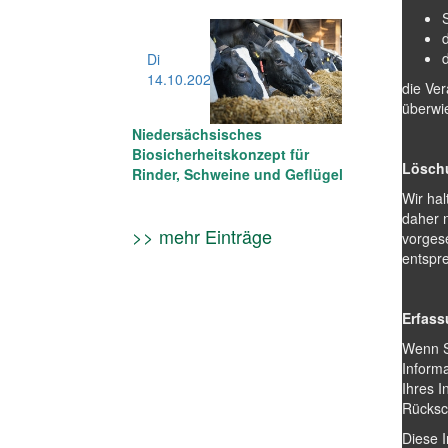
Di
14.10
.2025
die Ver
überwi
Niedersächsisches
Biosicherheitskonzept für
Löschu
Rinder, Schweine und Geflügel
Wir ha
daher n
>> mehr Einträge
vorgese
entspr
Erfass
Wenn Si
Inform
Ihres I
Rücksc
Diese I