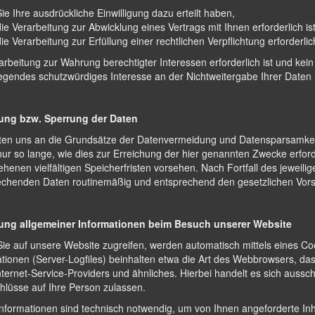
Sie Ihre ausdrückliche Einwilligung dazu erteilt haben,
die Verarbeitung zur Abwicklung eines Vertrags mit Ihnen erforderlich ist
die Verarbeitung zur Erfüllung einer rechtlichen Verpflichtung erforderlich
arbeitung zur Wahrung berechtigter Interessen erforderlich ist und ke
egendes schutzwürdiges Interesse an der Nichtweitergabe Ihrer Daten
ng bzw. Sperrung der Daten
lten uns an die Grundsätze der Datenvermeidung und Datensparsamkei
ur so lange, wie dies zur Erreichung der hier genannten Zwecke erford
henen vielfältigen Speicherfristen vorsehen. Nach Fortfall des jeweili
echenden Daten routinemäßig und entsprechend den gesetzlichen Vorsch
ung allgemeiner Informationen beim Besuch unserer Website
e auf unsere Website zugreifen, werden automatisch mittels eines Coo
ationen (Server-Logfiles) beinhalten etwa die Art des Webbrowsers, 
nternet-Service-Providers und ähnliches. Hierbei handelt es sich aussc
hlüsse auf Ihre Person zulassen.
nformationen sind technisch notwendig, um von Ihnen angeforderte Inha