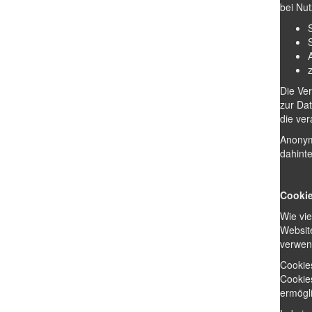
bei Nu
Die Ve
zur Da
die ver
Anonyme
dahint
Cooki
Wie vi
Website
verwen
Cookie
Cookies
ermögl