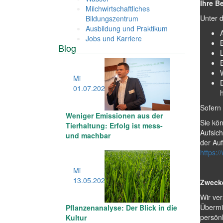
Ihre B
Milchwirtschaftliches
Unter 
Bildungszentrum
Ausbildung und Praktikum
Jobs und Karriere
Blog
Mi
01.07
.2026
Sofern 
Weniger Emissionen aus der
Sie kön
Tierhaltung: Erfolg ist mess-
Aufsich
und machbar
der Auf
https:/
Mi
13.05
.2026
Zwecke
Wir ve
Übermit
Pflanzenanalyse: Der Blick in die
persönl
Kultur