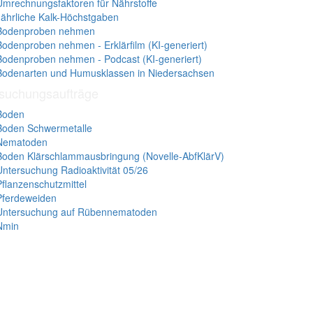
Umrechnungsfaktoren für Nährstoffe
Jährliche Kalk-Höchstgaben
Bodenproben nehmen
Bodenproben nehmen - Erklärfilm (KI-generiert)
Bodenproben nehmen - Podcast (KI-generiert)
Bodenarten und Humusklassen in Niedersachsen
suchungsaufträge
Boden
Boden Schwermetalle
Nematoden
Boden Klärschlammausbringung (Novelle-AbfKlärV)
Untersuchung Radioaktivität 05/26
Pflanzenschutzmittel
Pferdeweiden
Untersuchung auf Rübennematoden
Nmin