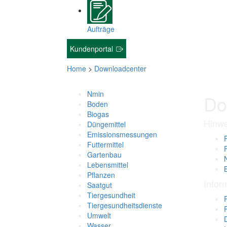
Aufträge
Kundenportal
Home
>
Downloadcenter
Nmin
Do
Boden
Biogas
Hinwe
Düngemittel
Emissionsmessungen
Futtermittel
Gartenbau
Lebensmittel
Pflanzen
Infor
Saatgut
Tiergesundheit
Tiergesundheitsdienste
Umwelt
Wasser