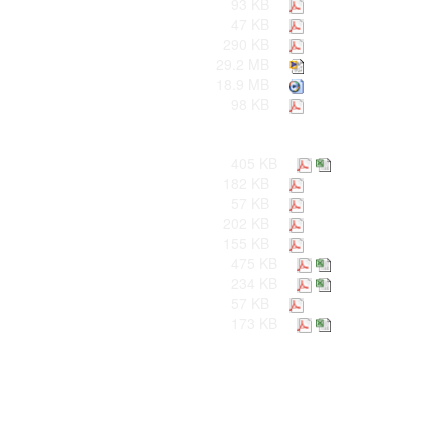
93 KB
47 KB
290 KB
29.2 MB
18.9 MB
98 KB
405 KB
182 KB
57 KB
202 KB
155 KB
475 KB
234 KB
57 KB
173 KB