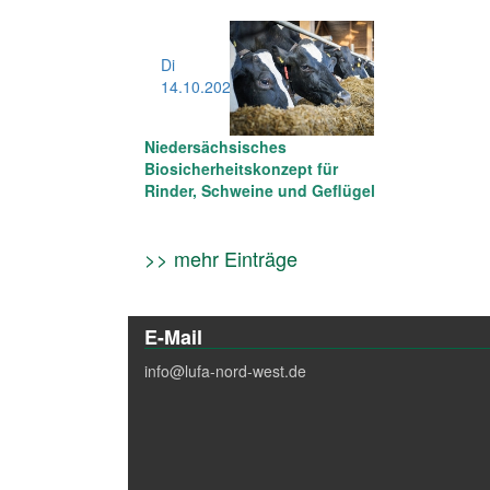
Di
14.10
.2025
Niedersächsisches
Biosicherheitskonzept für
Rinder, Schweine und Geflügel
>> mehr Einträge
E-Mail
info@lufa-nord-west.de