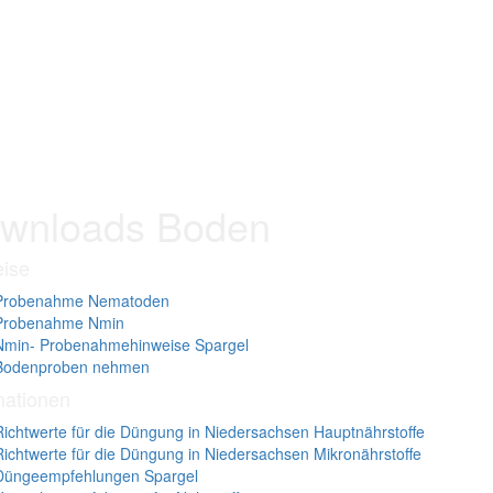
wnloads Boden
ise
Probenahme Nematoden
Probenahme Nmin
Nmin- Probenahmehinweise Spargel
Bodenproben nehmen
mationen
Richtwerte für die Düngung in Niedersachsen Hauptnährstoffe
Richtwerte für die Düngung in Niedersachsen Mikronährstoffe
Düngeempfehlungen Spargel