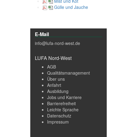
Mist und Kot
Gülle und Jauche
E-Mail
info@lufa-nord-west.de
LUFA Nord-West
AGB
Qualitätsmanagement
Über uns
Anfahrt
Ausbildung
Jobs und Karriere
Barrierefreiheit
Leichte Sprache
Datenschutz
Impressum