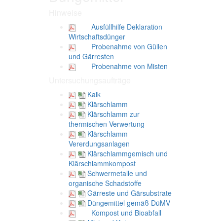
Hinweise
Ausfüllhilfe Deklaration
Wirtschaftsdünger
Probenahme von Güllen
und Gärresten
Probenahme von Misten
Untersuchungsaufträge
Kalk
Klärschlamm
Klärschlamm zur
thermischen Verwertung
Klärschlamm
Vererdungsanlagen
Klärschlammgemisch und
Klärschlammkompost
Schwermetalle und
organische Schadstoffe
Gärreste und Gärsubstrate
Düngemittel gemäß DüMV
Kompost und Bioabfall