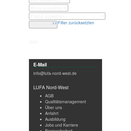
>> Filter zurücksetzten
Seite :
E-Mail
info@lufa-nord-west.de
LUFA Nord-West
AGB
Qualitätsmanagement
Über uns
Anfahrt
Ausbildung
Jobs und Karriere
Barrierefreiheit