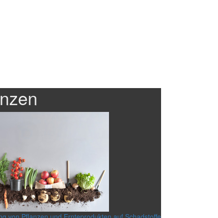
anzen
g von Pflanzen und Ernteprodukten auf Schadstoffe