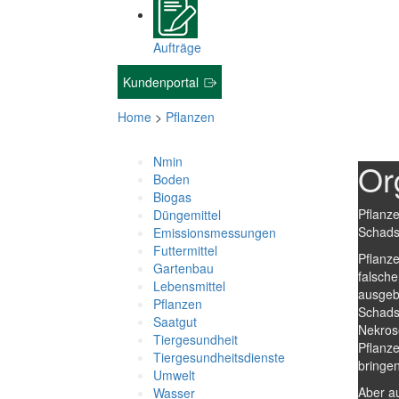
Aufträge
Kundenportal
Home
>
Pflanzen
Nmin
Or
Boden
Biogas
Pflanz
Düngemittel
Schadst
Emissionsmessungen
Futtermittel
Pflanze
Gartenbau
falsche
Lebensmittel
ausgeb
Pflanzen
Schads
Saatgut
Nekros
Tiergesundheit
Pflanze
Tiergesundheitsdienste
bringen
Umwelt
Aber a
Wasser