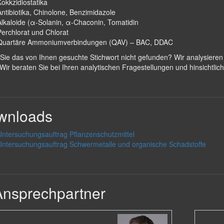
Kokkzidiostatika
Antibiotika, Chinolone, Benzimidazole
Alkaloide (α-Solanin, α-Chaconin, Tomatidin
Perchlorat und Chlorat
Quartäre Ammoniumverbindungen (QAV) – BAC, DDAC
ie das von Ihnen gesuchte Stichwort nicht gefunden? Wir analysieren e
Wir beraten Sie bei Ihren analytischen Fragestellungen und hinsichtli
wnloads
Untersuchungsauftrag Pflanzenschutzmittel
Untersuchungsauftrag Schwermetalle und organische Schadstoffe
nsprechpartner