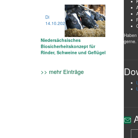
Di
14.10
.2025
Haben S
Niedersächsisches
gerne. 
Biosicherheitskonzept für
Rinder, Schweine und Geflügel
Do
>> mehr Einträge
A