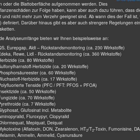
n oder die Blattoberfläche aufgenommen werden. Dies
flanzenschäden zur Folge haben, kann aber auch dazu führen, dass die
et und nicht mehr zum Verzehr geeignet sind. Ab wann dies der Fall i
 definiert. Darüber hinaus gibt es aber auch strengere Regelungen ei
sketten.
de Analyseumfänge bieten wir Ihnen beispielsweise an:
QS, Eurepgap, Aldi – Rückstandsmonitoring (ca. 230 Wirkstoffe)
Edeka, Rewe, Lidl - Rückstandsmonitoring (ca. 360 Wirkstoffe)
Herbizide (ca. 80 Wirkstoffe)
Sulfonylharnstoff-Herbizide (ca. 20 Wirkstoffe)
Phosphorsäureester (ca. 60 Wirkstoffe)
Wuchsstoff-Herbizide (ca. 17 Wirkstoffe)
Polyfluorierte Tenside (PFC / PFT: PFOS + PFOA)
nsektizide (ca. 50 Wirkstoffe)
Fungizide (ca. 70 Wirkstoffe)
Pyrethroide (ca. 7 Wirkstoffe)
Glyphosat, Glufosinat incl. Metabolite
Aminopyralid, Fluroxypyr, Clopyralid
Chlormequat, Mepiquat, Deiquat
Mykotoxine (Aflatoxin, DON, Zearalenon, HT
/T
-Toxin, Fumonisine, DA
2
2
Melamin, Ammelin, Ammelid, Cyanursäure