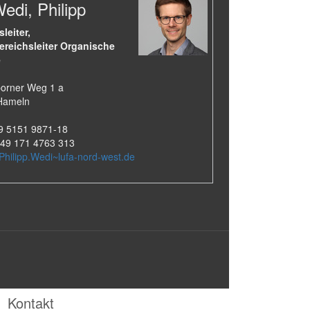
Wedi, Philipp
sleiter,
ereichsleiter Organische
e
orner Weg 1 a
Hameln
49 5151 9871-18
+49 171 4763 313
Philipp.Wedi~lufa-nord-west.de
Kontakt