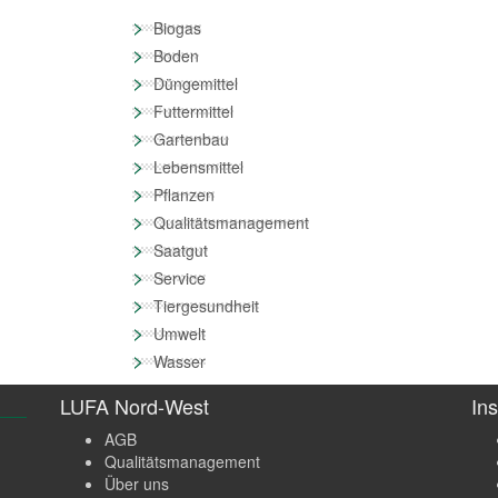
>
Biogas
>
Boden
>
Düngemittel
>
Futtermittel
>
Gartenbau
>
Lebensmittel
>
Pflanzen
>
Qualitätsmanagement
>
Saatgut
>
Service
>
Tiergesundheit
>
Umwelt
>
Wasser
LUFA Nord-West
Ins
AGB
Qualitätsmanagement
Über uns