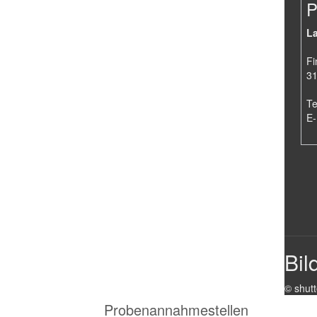
P
La
Fi
3
Te
E-
Bil
© shutt
Probenannahmestellen