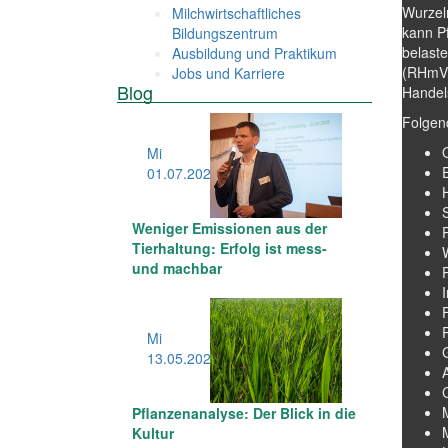
Wurzel
Milchwirtschaftliches
kann P
Bildungszentrum
belast
Ausbildung und Praktikum
(RHmV)
Jobs und Karriere
Blog
Handel
Folgen
Mi
01.07
.2026
Weniger Emissionen aus der
Tierhaltung: Erfolg ist mess-
und machbar
I
Mi
13.05
.2026
Pflanzenanalyse: Der Blick in die
Kultur