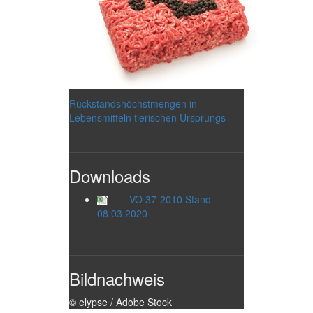
Rückstandshöchstmengen in
Lebensmitteln tierischen Ursprungs
Downloads
VO 37-2010 Stand
08.03.2020
Bildnachweis
© elypse / Adobe Stock