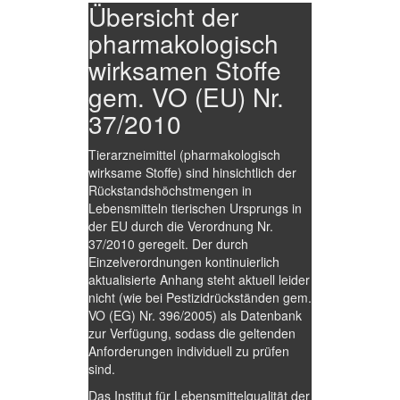
Übersicht der
pharmakologisch
wirksamen Stoffe
gem. VO (EU) Nr.
37/2010
Tierarzneimittel (pharmakologisch
wirksame Stoffe) sind hinsichtlich der
Rückstandshöchstmengen in
Lebensmitteln tierischen Ursprungs in
der EU durch die Verordnung Nr.
37/2010 geregelt. Der durch
Einzelverordnungen kontinuierlich
aktualisierte Anhang steht aktuell leider
nicht (wie bei Pestizidrückständen gem.
VO (EG) Nr. 396/2005) als Datenbank
zur Verfügung, sodass die geltenden
Anforderungen individuell zu prüfen
sind.
Das Institut für Lebensmittelqualität der