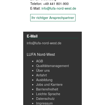
Telefon: +49 441 801-900
E-Mail:
info@lufa-nord-west.de
Ihr richtiger Ansprechpartner
E-Mail
info@lufa-nord-west.de
LUFA Nord-West
AGB
Qualitätsmanagement
Über uns
Anfahrt
Ausbildung
Jobs und Karriere
Barrierefreiheit
Leichte Sprache
Datenschutz
Impressum