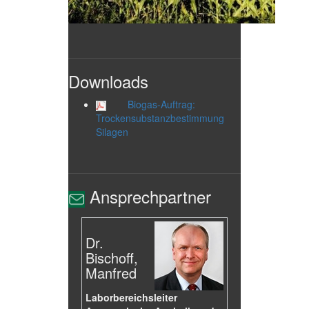
Downloads
Biogas-Auftrag:
Trockensubstanzbestimmung
Silagen
Ansprechpartner
Dr.
Bischoff,
Manfred
Laborbereichsleiter