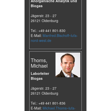
Anorganische Analytik und
Biogas
Jägerstr. 23 - 27
26121 Oldenburg
Tel.: +49 441 801-830
E-Mail:
Manfred.Bischoff~lufa-
nord-west.de
Thoms,
Michael
Laborleiter
Biogas
Jägerstr. 23 - 27
26121 Oldenburg
Tel.: +49 441 801-836
E-Mail:
Michael.Thoms~lufa-