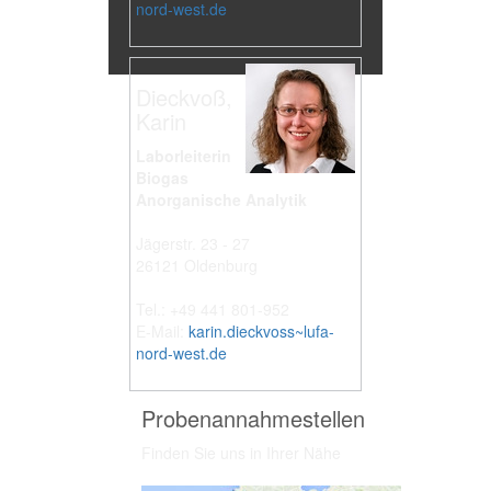
nord-west.de
Dieckvoß,
Karin
Laborleiterin
Biogas
Anorganische Analytik
Jägerstr. 23 - 27
26121 Oldenburg
Tel.: +49 441 801-952
E-Mail:
karin.dieckvoss~lufa-
nord-west.de
Probenannahmestellen
Finden Sie uns in Ihrer Nähe