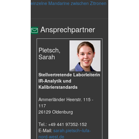
einzelne Mandarine zwischen Zitronen
Ansprechpartner
Pietsch,
Sarah
Stellvertretende Laborleiterin
IR-Analytik und
Kalibrierstandards
Ammerländer Heerstr. 115 -
117
26129 Oldenburg
Tel.: +49 441 97352-152
E-Mail:
sarah.pietsch~lufa-
nord-west.de