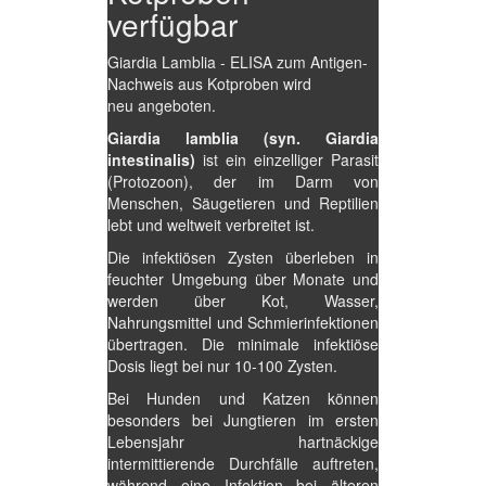
verfügbar
Giardia Lamblia - ELISA zum Antigen-
Nachweis aus Kotproben wird
neu angeboten.
Giardia lamblia (syn. Giardia
intestinalis)
ist ein einzelliger Parasit
(Protozoon), der im Darm von
Menschen, Säugetieren und Reptilien
lebt und weltweit verbreitet ist.
Die infektiösen Zysten überleben in
feuchter Umgebung über Monate und
werden über Kot, Wasser,
Nahrungsmittel und Schmierinfektionen
übertragen. Die minimale infektiöse
Dosis liegt bei nur 10-100 Zysten.
Bei Hunden und Katzen können
besonders bei Jungtieren im ersten
Lebensjahr hartnäckige
intermittierende Durchfälle auftreten,
während eine Infektion bei älteren