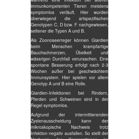
immunkompetenten Tieren meistens
symptomlos verläuft. Hier wurden
überwiegend die artspezifischen
Genotypen C, D bzw. F nachgewiesen,
seltener die Typen A und B.
Als Zoonoseerreger können Giardien
beim Menschen krampfartige
Bauchschmerzen, Übelkeit und
wässrigen Durchfall verursachen. Eine
spontane Besserung erfolgt nach 2-3
Wochen außer bei geschwächtem
Immunsystem. Hier spielen vor allem
Genotyp A und B eine Rolle.
Giardien-Infektionen bei Rindern,
Pferden und Schweinen sind in der
Regel symptomlos.
Aufgrund der intermittierenden
Zystenausscheidung kann der
mikroskopische Nachweis trotz
Infektion negativ ausfallen. So stellt der