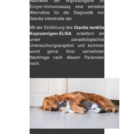
Nachweis der Koproantigene im
Enzym-Immunoassay eine sensitive
Alternative für die Diagnostik von
Giardia intestinalis dar.
Mit der Einführung des
Giardia lamblia
Koproantigen-ELISA
erweitern wir
unser parasitologisches
Untersuchungsangebot und kommen
somit gerne Ihrer vermehrten
Nachfrage nach diesem Parameter
nach.