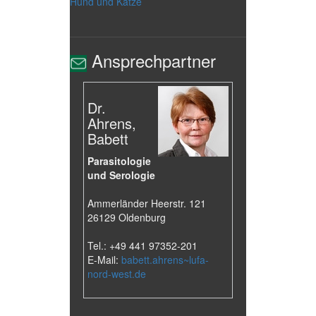
Hund und Katze
Ansprechpartner
Dr.
Ahrens,
Babett
Parasitologie
und Serologie
Ammerländer Heerstr. 121
26129 Oldenburg
Tel.: +49 441 97352-201
E-Mail:
babett.ahrens~lufa-
nord-west.de