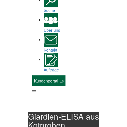
Suche
Über uns
Kontakt
Aufträge
Kundenportal
Giardien-ELISA aus
Kotproben