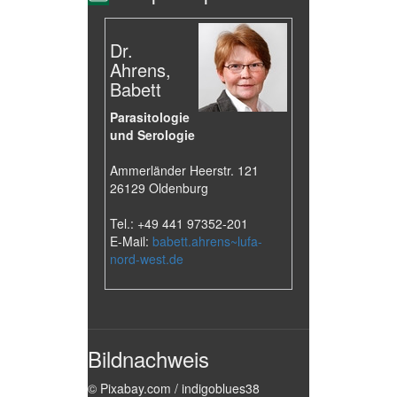
Dr.
Ahrens,
Babett
Parasitologie
und Serologie
Ammerländer Heerstr. 121
26129 Oldenburg
Tel.: +49 441 97352-201
E-Mail:
babett.ahrens~lufa-
nord-west.de
Bildnachweis
© Pixabay.com / indigoblues38