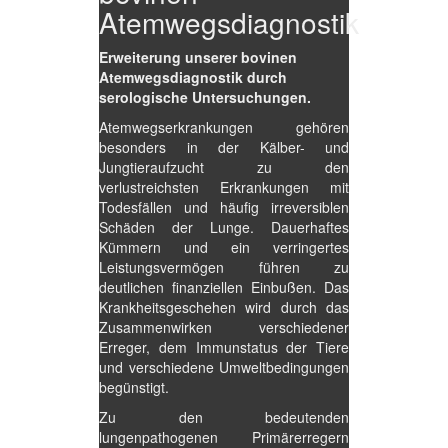
Atemwegsdiagnostik
Erweiterung unserer bovinen
Atemwegsdiagnostik durch
serologische Untersuchungen.
Atemwegserkrankungen gehören
besonders in der Kälber- und
Jungtieraufzucht zu den
verlustreichsten Erkrankungen mit
Todesfällen und häufig irreversiblen
Schäden der Lunge. Dauerhaftes
Kümmern und ein verringertes
Leistungsvermögen führen zu
deutlichen finanziellen Einbußen. Das
Krankheitsgeschehen wird durch das
Zusammenwirken verschiedener
Erreger, dem Immunstatus der Tiere
und verschiedene Umweltbedingungen
begünstigt.
Zu den bedeutenden
lungenpathogenen Primärerregern