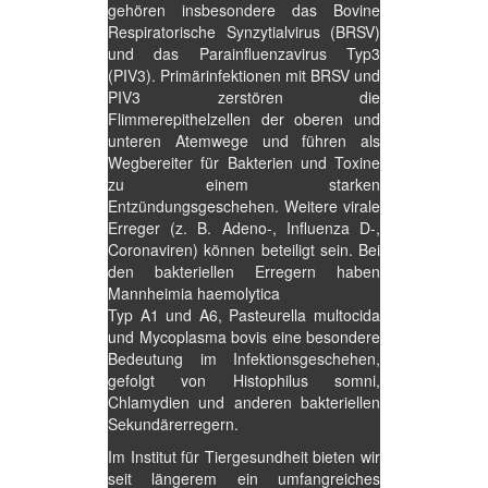
gehören insbesondere das Bovine
Respiratorische Synzytialvirus (BRSV)
und das Parainfluenzavirus Typ3
(PIV3). Primärinfektionen mit BRSV und
PIV3 zerstören die
Flimmerepithelzellen der oberen und
unteren Atemwege und führen als
Wegbereiter für Bakterien und Toxine
zu einem starken
Entzündungsgeschehen. Weitere virale
Erreger (z. B. Adeno-, Influenza D-,
Coronaviren) können beteiligt sein. Bei
den bakteriellen Erregern haben
Mannheimia haemolytica
Typ A1 und A6, Pasteurella multocida
und Mycoplasma bovis eine besondere
Bedeutung im Infektionsgeschehen,
gefolgt von Histophilus somni,
Chlamydien und anderen bakteriellen
Sekundärerregern.
Im Institut für Tiergesundheit bieten wir
seit längerem ein umfangreiches