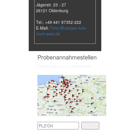
Jägerstr. 23 - 27
26121 Oldenburg
Tel.: +49 441 97352-222
E-Mail:
Timo.Bruenjes~lufa-
nord-west.de
Probenannahmestellen
Finden Sie uns in Ihrer Nähe