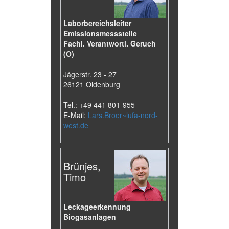
Laborbereichsleiter
Emissionsmessstelle
Fachl. Verantwortl. Geruch
(O)
Jägerstr. 23 - 27
26121 Oldenburg
Tel.: +49 441 801-955
E-Mail:
Lars.Broer~lufa-nord-
west.de
Brünjes,
Timo
Leckageerkennung
Biogasanlagen