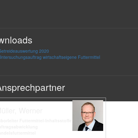
wnloads
Getreideauswertung 2020
Untersuchungsauftrag wirtschaftseigene Futtermittel
nsprechpartner
üller, Werner
borleiter Futtermittel-Inhaltsstoffe
uftragsabwicklung
ndelsfuttermittel