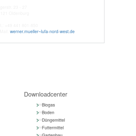
gerstr. 23 - 27
6121 Oldenburg
l.: +49 441 801-850
Mail:
werner.mueller~lufa-nord-west.de
Downloadcenter
>
Biogas
>
Boden
>
Düngemittel
>
Futtermittel
>
Gartenbau