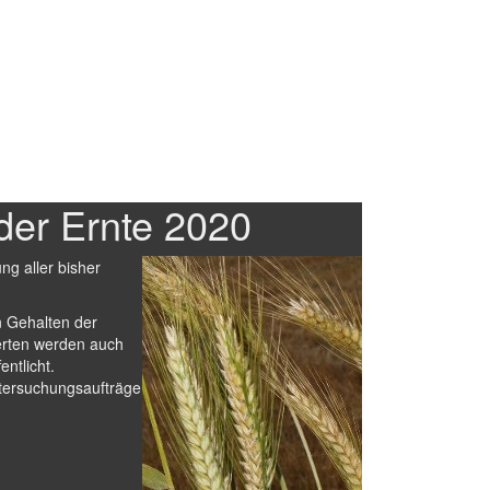
der Ernte 2020
ng aller bisher
n Gehalten der
erten werden auch
ntlicht.
tersuchungsaufträge