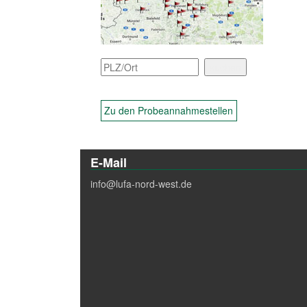
Zu den Probeannahmestellen
E-Mail
info@lufa-nord-west.de