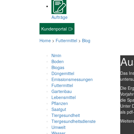
Aufträge
Kundenportal
Home
>
Futtermittel
>
Blog
Nmin
Au
Boden
Biogas
Das Ins
Düngemittel
unters
Emissionsmessungen
Futtermittel
Die Erg
Gartenbau
Vorjah
Lebensmittel
die Spa
Pflanzen
Unter 
Saatgut
als pd
Tiergesundheit
Weiter
Tiergesundheitsdienste
Umwelt
Wasser