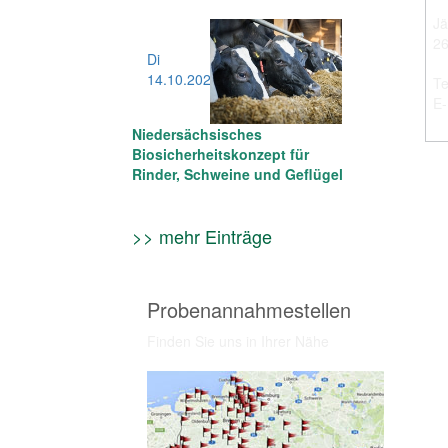
Jä
2
Di
14.10
.2025
Te
E-
Niedersächsisches
Biosicherheitskonzept für
Rinder, Schweine und Geflügel
>> mehr Einträge
Probenannahmestellen
Finden Sie uns in Ihrer Nähe