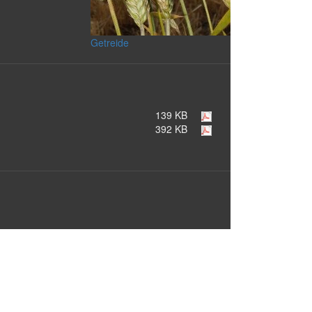
Getreide
139 KB
392 KB