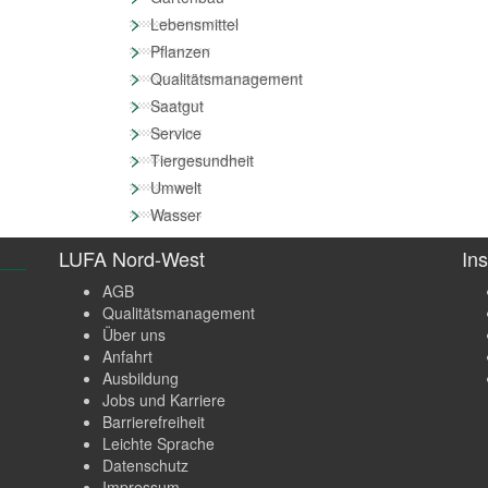
>
Lebensmittel
>
Pflanzen
>
Qualitätsmanagement
>
Saatgut
>
Service
>
Tiergesundheit
>
Umwelt
>
Wasser
LUFA Nord-West
Ins
AGB
Qualitätsmanagement
Über uns
Anfahrt
Ausbildung
Jobs und Karriere
Barrierefreiheit
Leichte Sprache
Datenschutz
Impressum