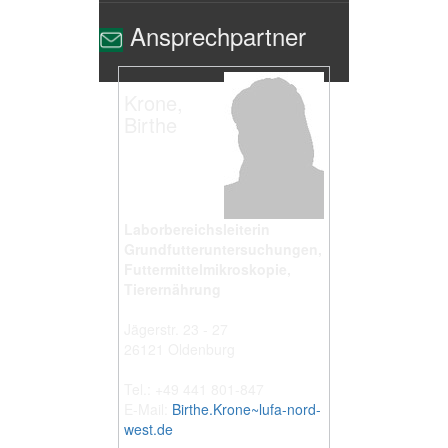
Ansprechpartner
Krone,
Birthe
Laborbereichsleiterin
Grundfutteruntersuchungen,
Futtermittelmikroskopie,
Tierernährung
Jägerstr. 23 - 27
26121 Oldenburg
Tel.: +49 441 801-847
E-Mail:
Birthe.Krone~lufa-nord-
west.de