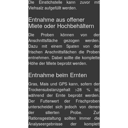
Die Einstichstelle kann zuvor mit
Viehsalz aufgefüllt werden.
Entnahme aus offener
Miete oder Hochbehältern
Die Proben können von der
Anschnittsfläche gezogen werden.
Dazu mit einem Spaten von der
frischen Anschnittsflächen die Proben
entnehmen. Dabei sollte die komplette
Höhe der Miete beprobt werden.
Entnahme beim Ernten
Gras, Mais und GPS kann, sofern der
Trockensubstanzgehalt >28 % ist,
während der Ernte beprobt werden.
Der Futterwert der Frischproben
unterscheidet sich jedoch von denen
der silierten Probe. Zur
Rationsgestaltung sollten immer die
Analyseergebnisse der komplett