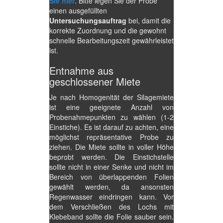
Sie hier
. Bitte legen Sie der Probe
einen ausgefüllten
Untersuchungsauftrag
bei, damit die
korrekte Zuordnung und die gewohnt
schnelle Bearbeitungszeit gewährleistet
ist.
Entnahme aus
geschlossener Miete
Je nach Homogenität der Silagemiete
ist eine geeignete Anzahl von
Probenahmepunkten zu wählen (1-2
Einstiche). Es ist darauf zu achten, eine
möglichst repräsentative Probe zu
ziehen. Die Miete sollte in voller Höhe
beprobt werden. Die Einstichstelle
sollte nicht in einer Senke und nicht im
Bereich von überlappenden Folien
gewählt werden, da ansonsten
Regenwasser eindringen kann. Vor
dem Verschließen des Lochs mit
Klebeband sollte die Folie sauber sein.