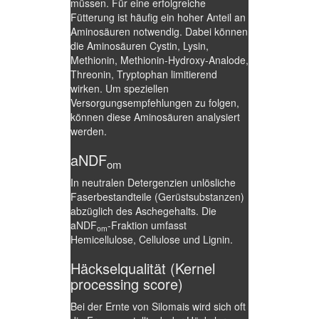
müssen. Für eine erfolgreiche
Fütterung ist häufig ein hoher Anteil an
Aminosäuren notwendig. Dabei können
die Aminosäuren Cystin, Lysin,
Methionin, Methionin-Hydroxy-Analode,
Threonin, Tryptophan limitierend
wirken. Um speziellen
Versorgungsempfehlungen zu folgen,
können diese Aminosäuren analysiert
werden.
aNDF
om
In neutralen Detergenzien unlösliche
Faserbestandteile (Gerüstsubstanzen)
abzüglich des Aschegehalts. Die
aNDF
-Fraktion umfasst
om
Hemicellulose, Cellulose und Lignin.
Häckselqualität (Kernel
processing score)
Bei der Ernte von Silomais wird sich oft