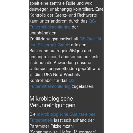
spielt eine zentrale Rolle und wird
deswegen unabhängig kontrolliert. Eine
Kontrolle der Grenz- und Richtwerte
kann unter anderem durch das
QS-
Futtermittelmonitoring
der
unabhängigen
Zertifizierungsgesellschaft
QS Qualität
und Sicherheit GmbH
erfolgen.
Basierend auf regelmäßigen und
umfangreichen Laborkompetenztests,
in denen die Anwendung unserer
Untersuchungsmethoden geprüft wird,
ist die LUFA Nord-West als
Kontrolllabor für das
QS-
Futtermittelmonitoring
zugelassen.
Mikrobiologische
Verunreinigungen
Die
mikrobiologische Qualität eines
Futtermittels
lässt sich anhand der
Parameter Pilzkeimzahl
(Schimmelpilze, Hefen, Mucoracee)