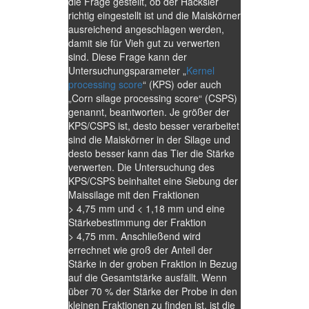
die Frage gestellt, ob der Häcksler
richtig eingestellt ist und die Maiskörner
ausreichend angeschlagen werden,
damit sie für Vieh gut zu verwerten
sind. Diese Frage kann der
Untersuchungsparameter „
Kernel
processing score
“ (KPS) oder auch
„Corn silage processing score“ (CSPS)
genannt, beantworten. Je größer der
KPS/CSPS ist, desto besser verarbeitet
sind die Maiskörner in der Silage und
desto besser kann das Tier die Stärke
verwerten. Die Untersuchung des
KPS/CSPS beinhaltet eine Siebung der
Maissilage mit den Fraktionen
> 4,75 mm und < 1,18 mm und eine
Stärkebestimmung der Fraktion
> 4,75 mm. Anschließend wird
errechnet wie groß der Anteil der
Stärke in der groben Fraktion in Bezug
auf die Gesamtstärke ausfällt. Wenn
über 70 % der Stärke der Probe in den
kleinen Fraktionen zu finden ist, ist die