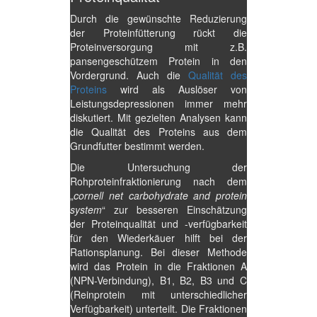
Durch die gewünschte Reduzierung
der Proteinfütterung rückt die
Proteinversorgung mit z.B.
pansengeschützem Protein in den
Vordergrund. Auch die
Qualität des
Proteins
wird als Auslöser von
Leistungsdepressionen immer mehr
diskutiert. Mit gezielten Analysen kann
die Qualität des Proteins aus dem
Grundfutter bestimmt werden.
Die Untersuchung der
Rohproteinfraktionierung nach dem
„
cornell net carbohydrate and protein
system
“ zur besseren Einschätzung
der Proteinqualität und -verfügbarkeit
für den Wiederkäuer hilft bei der
Rationsplanung. Bei dieser Methode
wird das Protein in die Fraktionen A
(NPN-Verbindung), B1, B2, B3 und C
(Reinprotein mit unterschiedlicher
Verfügbarkeit) unterteilt. Die Fraktionen