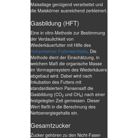
Maissilage genügend verarbeitet und
die Maiskörner ausreichend zerkleinert.
Gasbildung (HFT)
Eine in vitro-Methode zur Bestimmung
der Verdaulichkeit von
Wiederkäuerfutter mit Hilfe des
Hohenheimer Futterwerttests
. Die
Methode dient der Einschätzung, in
welchem Maß die organische Masse
im Vormagensystem des Wiederkäuers
abgebaut wird. Dabei wird nach
Inkubation des Futters mit
standardisiertem Pansensaft die
Gasbildung (CO
und CH
) nach einer
2
4
festgelegten Zeit gemessen. Dieser
Wert fließt in die Berechnung des
Nettoenergiegehalts ein.
Gesamtzucker
Zucker gehören zu den Nicht-Faser-