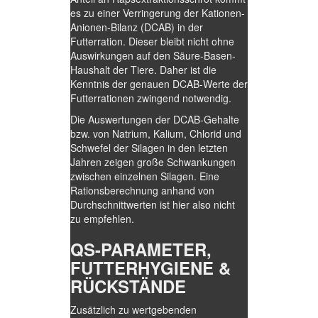
es zu einer Verringerung der Kationen-
Anionen-Bilanz (DCAB) in der
Futterration. Dieser bleibt nicht ohne
Auswirkungen auf den Säure-Basen-
Haushalt der Tiere. Daher ist die
Kenntnis der genauen DCAB-Werte der
Futterrationen zwingend notwendig.
Die Auswertungen der DCAB-Gehalte
bzw. von Natrium, Kalium, Chlorid und
Schwefel der Silagen in den letzten
Jahren zeigen große Schwankungen
zwischen einzelnen Silagen. Eine
Rationsberechnung anhand von
Durchschnittwerten ist hier also nicht
zu empfehlen.
QS-PARAMETER,
FUTTERHYGIENE &
RÜCKSTÄNDE
Zusätzlich zu wertgebenden