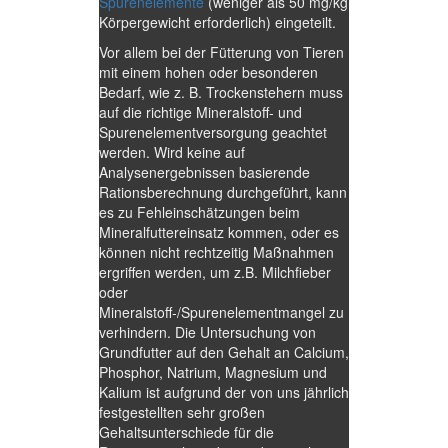
Spurenelemente
(weniger als 50 mg/kg
Körpergewicht erforderlich) eingeteilt.
Vor allem bei der Fütterung von Tieren
mit einem hohen oder besonderen
Bedarf, wie z. B. Trockenstehern muss
auf die richtige Mineralstoff- und
Spurenelementversorgung geachtet
werden. Wird keine auf
Analysenergebnissen basierende
Rationsberechnung durchgeführt, kann
es zu Fehleinschätzungen beim
Mineralfuttereinsatz kommen, oder es
können nicht rechtzeitig Maßnahmen
ergriffen werden, um z.B. Milchfieber
oder
Mineralstoff-/Spurenelementmangel zu
verhindern. Die Untersuchung von
Grundfutter auf den Gehalt an Calcium,
Phosphor, Natrium, Magnesium und
Kalium ist aufgrund der von uns jährlich
festgestellten sehr großen
Gehaltsunterschiede für die