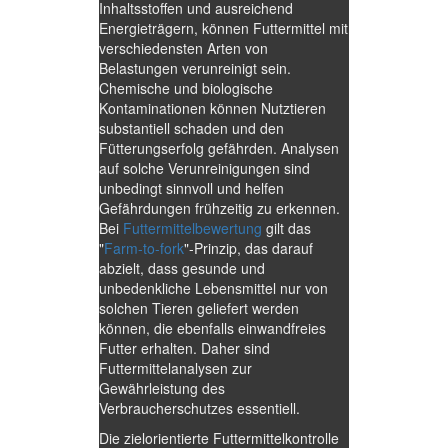
Inhaltsstoffen und ausreichend
Energieträgern, können Futtermittel mit
verschiedensten Arten von
Belastungen verunreinigt sein.
Chemische und biologische
Kontaminationen können Nutztieren
substantiell schaden und den
Fütterungserfolg gefährden. Analysen
auf solche Verunreinigungen sind
unbedingt sinnvoll und helfen
Gefährdungen frühzeitig zu erkennen.
Bei
Futtermittelbewertung
gilt das
"
Farm-to-fork
"-Prinzip, das darauf
abzielt, dass gesunde und
unbedenkliche Lebensmittel nur von
solchen Tieren geliefert werden
können, die ebenfalls einwandfreies
Futter erhalten. Daher sind
Futtermittelanalysen zur
Gewährleistung des
Verbraucherschutzes essentiell.
Die zielorientierte Futtermittelkontrolle