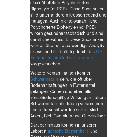
dioxinähnlichen Polychorierten
Biphenyle (dl-PCB). Diese Substanzen
sind unter anderem krebserregend und
mutagen. Auch nichtdioxinähnliche
Polychorierte Biphenyle (ndl-PCB)
wirken gesundheitsschädlich und sind
damit unerwünscht. Diese Substanzen
werden über eine aufwendige Analytik
erfasst und sind häufig durch das
QS-
Futtermittelmonitoringprogramm
vorgeschrieben
Weitere Kontaminanten können
Schwermetalle
sein, die oft über
Bodenanhaftungen in Futtermittel
gelangen können und ebenfalls
verschiedene giftige Wirkungen haben.
Schwermetalle die häufig vorkommen
und untersucht werden sollten sind
Arsen, Blei, Cadmium und Quecksilber.
Darüber hinaus können in unseren
Laboren
tierische Bestandteile
und