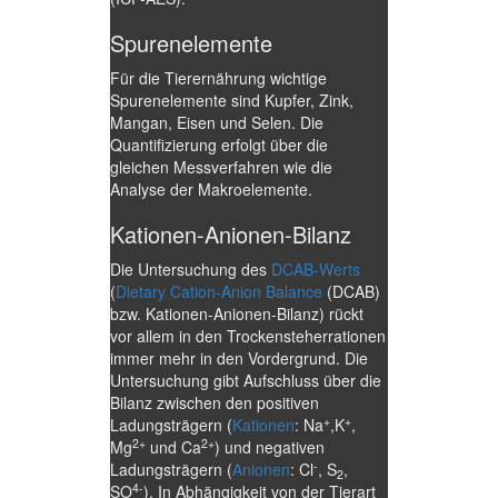
Spurenelemente
Für die Tierernährung wichtige
Spurenelemente sind Kupfer, Zink,
Mangan, Eisen und Selen. Die
Quantifizierung erfolgt über die
gleichen Messverfahren wie die
Analyse der Makroelemente.
Kationen-Anionen-Bilanz
Die Untersuchung des
DCAB-Werts
(
Dietary Cation-Anion Balance
(DCAB)
bzw. Kationen-Anionen-Bilanz) rückt
vor allem in den Trockensteherrationen
immer mehr in den Vordergrund. Die
Untersuchung gibt Aufschluss über die
Bilanz zwischen den positiven
+
+
Ladungsträgern (
Kationen
: Na
,K
,
2+
2+
Mg
und Ca
) und negativen
-
Ladungsträgern (
Anionen
: Cl
, S
,
2
4-
SO
). In Abhängigkeit von der Tierart